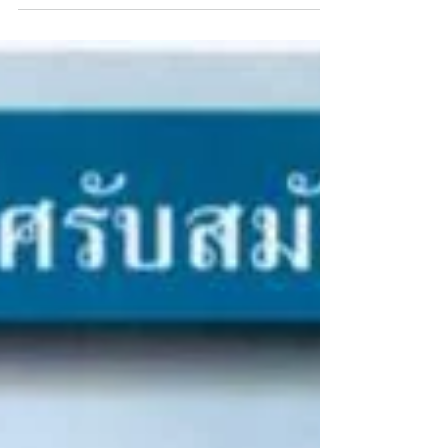
technology that is granted by Gun Ei Chemical (
www.gunei-chemical.co.jp/ ) . Our technology has
been transferred from Gun Ei Chemical Industry
which has been specialized in the production of
Phenolic Resin since 1946. The plant located in
Map Ta Put Industrial Estate, Rayong, Thailand
with 15,000 MT/year capacity for both novolak and
resol type.