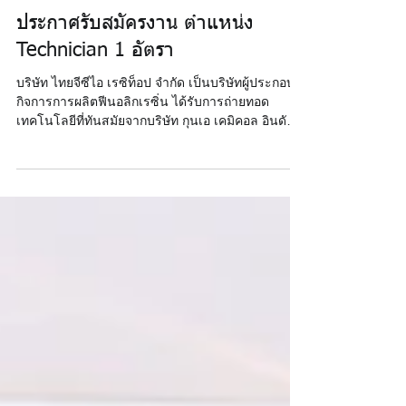
ประกาศรับสมัครงาน ตำแหน่ง
Technician 1 อัตรา
บริษัท ไทยจีซีไอ เรซิท็อป จำกัด เป็นบริษัทผู้ประกอบ
กิจการการผลิตฟีนอลิกเรซิ่น ได้รับการถ่ายทอด
เทคโนโลยีที่ทันสมัยจากบริษัท กุนเอ เคมิคอล อินดัส
ตรี จำกัด ประเทศญี่ปุ่น ซึ่งเป็นบริษัทที่ได้รับการ
ยอมรับว่ามีความเชี่ยวชาญทางด้านการผลิตฟีนอลิ
กเรซิ่น โดยเริ่มดำเนินกิจการ ตั้งแต่ปี พ.ศ. 2489
ต้องการบุคลากรใหม่ในตำแหน่งต่างๆ ตามคุณสมบัติ
ดังต่อไปนี้ Qualification / Description : ​ - เพศชาย
(ต้องผ่านภาระทางการทหารเรียบร้อยแล้ว) - อายุ ไม่
เกิน 32 ปี - วุฒิการศึกษา ปวส, ส